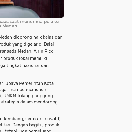
Waas saat menerima pelaku
ta Medan
edan didorong naik kelas dan
oduk yang digelar di Balai
ranasda Medan, Airin Rico
r produk lokal memiliki
ga tingkat nasional dan
dari upaya Pemerintah Kota
 agar mampu memenuhi
lai, UMKM tulang punggung
 strategis dalam mendorong
erkembang, semakin inovatif,
itas. Dengan begitu, produk
ri, tetapi juga berpeluang