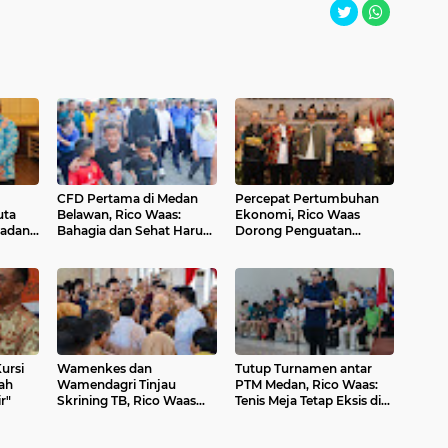
CFD Pertama di Medan
Percepat Pertumbuhan
uta
Belawan, Rico Waas:
Ekonomi, Rico Waas
adan,
Bahagia dan Sehat Harus
Dorong Penguatan
Menjangkau Seluruh
Sinergi Pemko-DPRD
m
Sudut Kota Medan
Medan
ursi
Wamenkes dan
Tutup Turnamen antar
ah
Wamendagri Tinjau
PTM Medan, Rico Waas:
r"
Skrining TB, Rico Waas
Tenis Meja Tetap Eksis di
Tegaskan Komitmen
Tengah Tren Olahraga
Pemko Medan Percepat
Baru