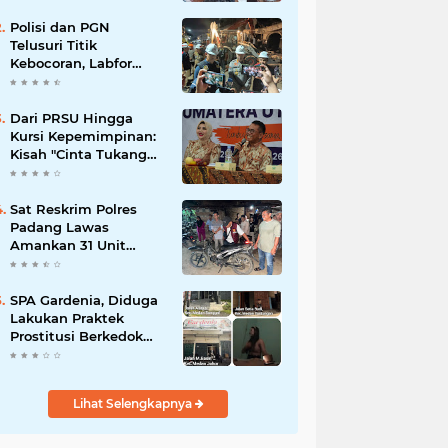
Polisi dan PGN
Telusuri Titik
Kebocoran, Labfor
Pastikan Ledakan
Grand Polonia Dipicu
Akumulasi Gas
Dari PRSU Hingga
Kursi Kepemimpinan:
Kisah "Cinta Tukang
Parkir"
Sat Reskrim Polres
Padang Lawas
Amankan 31 Unit
Sepeda Motor Diduga
Hasil Kejahatan dari
Rumah Warga di Pasar
SPA Gardenia, Diduga
Latong
Lakukan Praktek
Prostitusi Berkedok
Pijat Reflexy
Lihat Selengkapnya