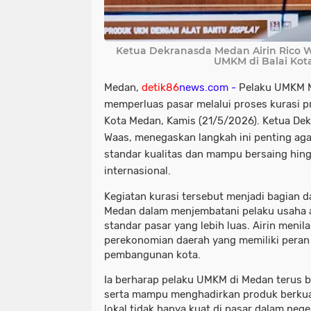
Ketua Dekranasda Medan Airin Rico 
UMKM di Balai Ko
Medan,
detik86
news.com -
Pelaku UMKM M
memperluas pasar melalui proses kurasi pr
Kota Medan, Kamis (21/5/2026). Ketua Dek
Waas, menegaskan langkah ini penting aga
standar kualitas dan mampu bersaing hing
internasional.
Kegiatan kurasi tersebut menjadi bagian 
Medan dalam menjembatani pelaku usaha
standar pasar yang lebih luas. Airin meni
perekonomian daerah yang memiliki peran
pembangunan kota.
Ia berharap pelaku UMKM di Medan terus b
serta mampu menghadirkan produk berkual
lokal tidak hanya kuat di pasar dalam nege