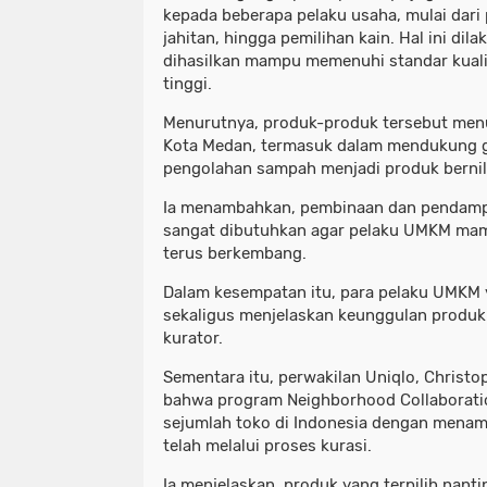
kepada beberapa pelaku usaha, mulai dari 
jahitan, hingga pemilihan kain. Hal ini di
dihasilkan mampu memenuhi standar kuali
tinggi.
Menurutnya, produk-produk tersebut men
Kota Medan, termasuk dalam mendukung g
pengolahan sampah menjadi produk bernil
Ia menambahkan, pembinaan dan pendamp
sangat dibutuhkan agar pelaku UMKM mam
terus berkembang.
Dalam kesempatan itu, para pelaku UMKM
sekaligus menjelaskan keunggulan produ
kurator.
Sementara itu, perwakilan Uniqlo, Chris
bahwa program Neighborhood Collaboratio
sejumlah toko di Indonesia dengan menam
telah melalui proses kurasi.
Ia menjelaskan, produk yang terpilih nant