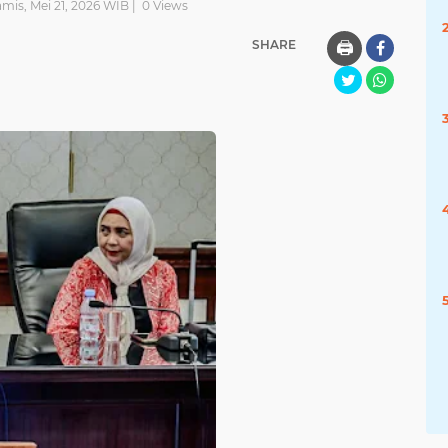
amis, Mei 21, 2026 WIB |
0
Views
SHARE
🖨️