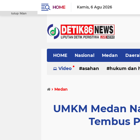
HOME
Kamis
6 Agu 2026
tutup Iklan
HOME
Nasional
Medan
Daera
Video
asahan
hukum dan 
›
Medan
UMKM Medan Nai
Tembus P