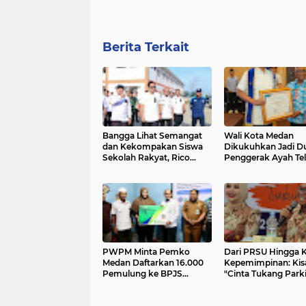
Berita Terkait
Bangga Lihat Semangat
Wali Kota Medan
dan Kekompakan Siswa
Dikukuhkan Jadi D
Sekolah Rakyat, Rico
Penggerak Ayah Tel
Waas: Kini Mereka Berani
Rico Waas: Jabatan
Bermimpi Besar
Tertinggi Pria Dala
Keluarga
PWPM Minta Pemko
Dari PRSU Hingga K
Medan Daftarkan 16.000
Kepemimpinan: Kis
Pemulung ke BPJS
"Cinta Tukang Parki
Ketenagakerjaan