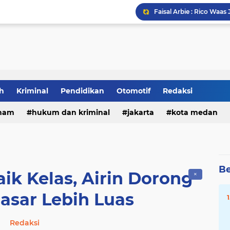
Tia Ayu Soroti Minimny
h
Kriminal
Pendidikan
Otomotif
Redaksi
DPRD Medan Gelar Raker
ham
hukum dan kriminal
jakarta
kota medan
Be
k Kelas, Airin Dorong
✕
asar Lebih Luas
Redaksi