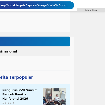
Faisal Arbie : Rico Waas Janji Tindaklanjuti Aspirasi Warga Via WA Anggota DPRD
Syaiful Ramadhan Minta Pemko Medan Hentikan Penggusuran PKL dan Sediakan Solusi
tutup Iklan
Godfried Minta Bapenda Medan Kembalikan Kelebihan PBB dan Bayar Denda kepada Wajib Pajak
Polrestabes Medan Terima Audiensi DPC Angkatan Muda Sisingamangaraja XII, Perkuat Sinergitas Jaga Kamtibmas
Polda Sumut Bongkar Sindikat Scamming Internasional di Apartemen Medan, Korban Rugi Rp6,7 Miliar
Komisi IV DPRD Medan: Perda PBG Solusi Atasi Kebocoran PAD dan Birokrasi
Zulkarnaen Pertanyakan Syarat Penerima PKH Medan Makmur, Minta Cakupan Diperluas hingga Desil 6
a Fasilitas di SMPN 39 Medan,Minta Pemko Benahi
 di Sibolangit, Susun Program Kerja 2027
Reza Pahlevi : Razia Narkoba di THM Perlu Dilakukan di Seluruh Tempat Hiburan
nasional
rita Terpopuler
Pengurus PWI Sumut
Bentuk Panitia
Konferensi 2026