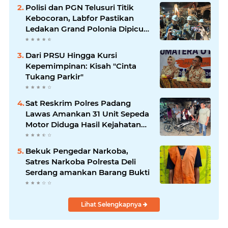
Polisi dan PGN Telusuri Titik
Kebocoran, Labfor Pastikan
Ledakan Grand Polonia Dipicu
Akumulasi Gas
Dari PRSU Hingga Kursi
Kepemimpinan: Kisah "Cinta
Tukang Parkir"
Sat Reskrim Polres Padang
Lawas Amankan 31 Unit Sepeda
Motor Diduga Hasil Kejahatan
dari Rumah Warga di Pasar
Latong
Bekuk Pengedar Narkoba,
Satres Narkoba Polresta Deli
Serdang amankan Barang Bukti
Lihat Selengkapnya