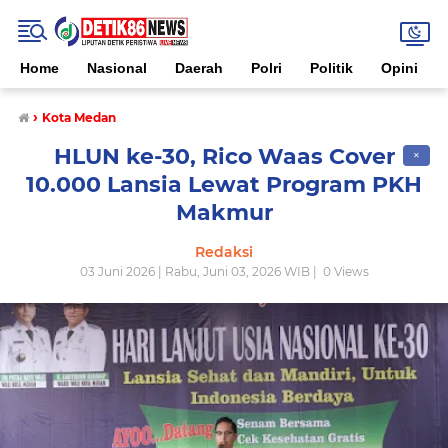
Home
Nasional
Daerah
Polri
Politik
Opini
›
Kota Medan
HLUN ke-30, Rico Waas Cover
✕
10.000 Lansia Lewat Program PKH
Makmur
Redaksi
03 Juni 2026 | Rabu, Juni 03, 2026 WIB |
0
Views