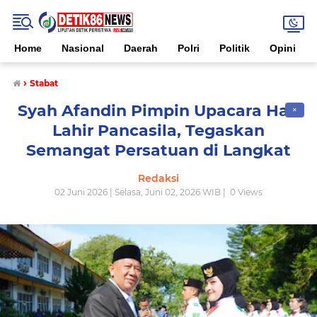
Home
Nasional
Daerah
Polri
Politik
Opini
›
Stabat
Syah Afandin Pimpin Upacara Hari
✕
Lahir Pancasila, Tegaskan
Semangat Persatuan di Langkat
Redaksi
02 Juni 2026 | Selasa, Juni 02, 2026 WIB |
0
Views