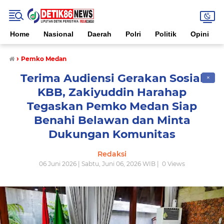
Home
Nasional
Daerah
Polri
Politik
Opini
›
Pemko Medan
Terima Audiensi Gerakan Sosial
✕
KBB, Zakiyuddin Harahap
Tegaskan Pemko Medan Siap
Benahi Belawan dan Minta
Dukungan Komunitas
Redaksi
06 Juni 2026 | Sabtu, Juni 06, 2026 WIB |
0
Views