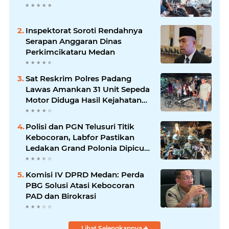
Inspektorat Soroti Rendahnya
Serapan Anggaran Dinas
Perkimcikataru Medan
Sat Reskrim Polres Padang
Lawas Amankan 31 Unit Sepeda
Motor Diduga Hasil Kejahatan
dari Rumah Warga di Pasar
Latong
Polisi dan PGN Telusuri Titik
Kebocoran, Labfor Pastikan
Ledakan Grand Polonia Dipicu
Akumulasi Gas
Komisi IV DPRD Medan: Perda
PBG Solusi Atasi Kebocoran
PAD dan Birokrasi
Lihat Selengkapnya