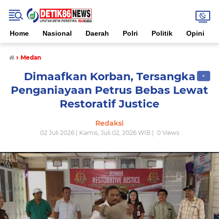
Home
Nasional
Daerah
Polri
Politik
Opini
›
Medan
Dimaafkan Korban, Tersangka
✕
Penganiayaan Petrus Bebas Lewat
Restoratif Justice
Redaksi
02 Juli 2026 | Kamis, Juli 02, 2026 WIB |
0
Views