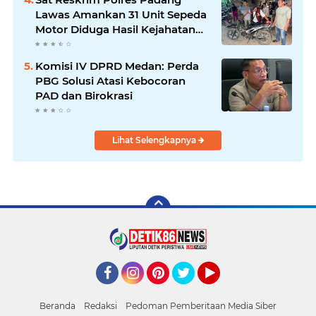
Lawas Amankan 31 Unit Sepeda
Motor Diduga Hasil Kejahatan
dari Rumah Warga di Pasar
Latong
Komisi IV DPRD Medan: Perda
PBG Solusi Atasi Kebocoran
PAD dan Birokrasi
Lihat Selengkapnya
Facebook
Instagram
Pinterest
Twitter
YouTube
Beranda
Redaksi
Pedoman Pemberitaan Media Siber