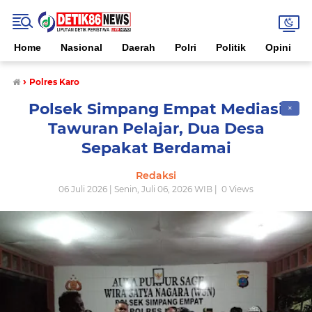
Home
Nasional
Daerah
Polri
Politik
Opini
›
Polres Karo
Polsek Simpang Empat Mediasi
✕
Tawuran Pelajar, Dua Desa
Sepakat Berdamai
Redaksi
06 Juli 2026 | Senin, Juli 06, 2026 WIB |
0
Views