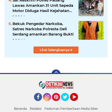
Sat Reskrim Polres Padang
Lawas Amankan 31 Unit Sepeda
Motor Diduga Hasil Kejahatan
dari Rumah Warga di Pasar
Latong
Bekuk Pengedar Narkoba,
Satres Narkoba Polresta Deli
Serdang amankan Barang Bukti
Lihat Selengkapnya
Facebook
Instagram
Pinterest
Twitter
YouTube
Beranda
Redaksi
Pedoman Pemberitaan Media Siber