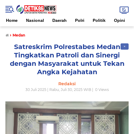
Home
Nasional
Daerah
Polri
Politik
Opini
›
Medan
Satreskrim Polrestabes Medan
✕
Tingkatkan Patroli dan Sinergi
dengan Masyarakat untuk Tekan
Angka Kejahatan
Redaksi
30 Juli 2025 | Rabu, Juli 30, 2025 WIB |
0
Views