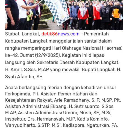
Stabat, Langkat,
detik86
news.com
- Pemerintah
Kabupaten Langkat menggelar jalan santai dalam
rangka memperingati Hari Olahraga Nasional (Haornas)
ke-42, Jumat (12/9/2025). Kegiatan ini dilepas
langsung oleh Sekretaris Daerah Kabupaten Langkat,
H. Amril, S.Sos, M.AP yang mewakili Bupati Langkat, H.
Syah Afandin, SH.
Acara berlangsung meriah dengan kehadiran unsur
Forkopimda, Plt. Asisten Pemerintahan dan
Kesejahteraan Rakyat, Arie Ramadhany, S.IP, M.SP, Plt.
Asisten Administrasi Ekbang, H. Sutrisuanto, S.Sos,
M.AP, Asisten Administrasi Umum, Musti, SE, M.Si,
Inspektur, Drs. Hermansyah, M.IP, Kadis Kominfo,
Wahyudiharto, S.STP, M.Si, Kadispora, Ngaturken, PA,