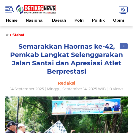
Home
Nasional
Daerah
Polri
Politik
Opini
›
Stabat
Semarakkan Haornas ke-42,
✕
Pemkab Langkat Selenggarakan
Jalan Santai dan Apresiasi Atlet
Berprestasi
Redaksi
14 September 2025 | Minggu, September 14, 2025 WIB |
0
Views