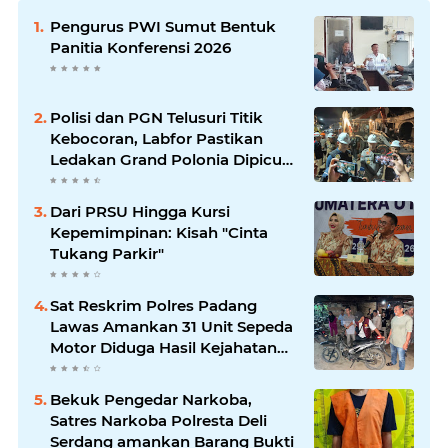
Pengurus PWI Sumut Bentuk
Panitia Konferensi 2026
Polisi dan PGN Telusuri Titik
Kebocoran, Labfor Pastikan
Ledakan Grand Polonia Dipicu
Akumulasi Gas
Dari PRSU Hingga Kursi
Kepemimpinan: Kisah "Cinta
Tukang Parkir"
Sat Reskrim Polres Padang
Lawas Amankan 31 Unit Sepeda
Motor Diduga Hasil Kejahatan
dari Rumah Warga di Pasar
Latong
Bekuk Pengedar Narkoba,
Satres Narkoba Polresta Deli
Serdang amankan Barang Bukti