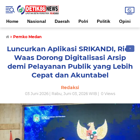
Home
Nasional
Daerah
Polri
Politik
Opini
›
Pemko Medan
Luncurkan Aplikasi SRIKANDI, Rico
✕
Waas Dorong Digitalisasi Arsip
demi Pelayanan Publik yang Lebih
Cepat dan Akuntabel
Redaksi
03 Juni 2026 | Rabu, Juni 03, 2026 WIB |
0
Views