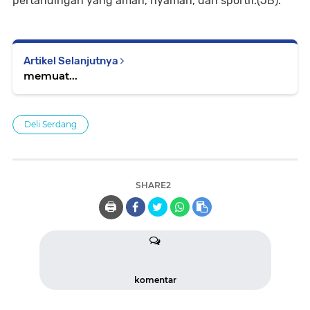
pertandingan yang aman, nyaman, dan sportif.(JB).
Artikel Selanjutnya
memuat...
Deli Serdang
SHARE2
🖨️
komentar