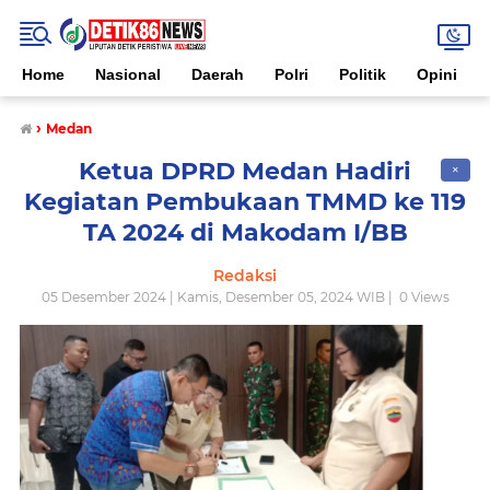
Home
Nasional
Daerah
Polri
Politik
Opini
›
Medan
Ketua DPRD Medan Hadiri
✕
Kegiatan Pembukaan TMMD ke 119
TA 2024 di Makodam I/BB
Redaksi
05 Desember 2024 | Kamis, Desember 05, 2024 WIB |
0
Views