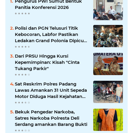
Pengurus PWI Sumut Bentuk
Panitia Konferensi 2026
Polisi dan PGN Telusuri Titik
Kebocoran, Labfor Pastikan
Ledakan Grand Polonia Dipicu
Akumulasi Gas
Dari PRSU Hingga Kursi
Kepemimpinan: Kisah "Cinta
Tukang Parkir"
Sat Reskrim Polres Padang
Lawas Amankan 31 Unit Sepeda
Motor Diduga Hasil Kejahatan
dari Rumah Warga di Pasar
Latong
Bekuk Pengedar Narkoba,
Satres Narkoba Polresta Deli
Serdang amankan Barang Bukti