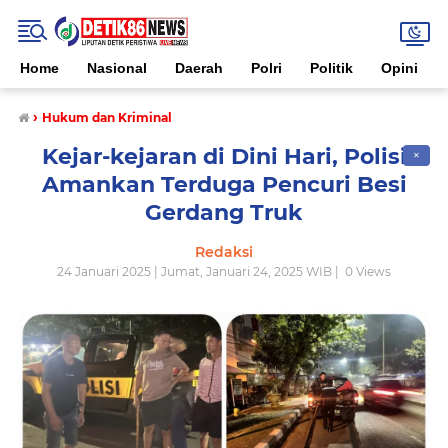
Home
Nasional
Daerah
Polri
Politik
Opini
›
Hukum dan Kriminal
Kejar-kejaran di Dini Hari, Polisi
✕
Amankan Terduga Pencuri Besi
Gerdang Truk
Redaksi
24 Januari 2025 | Jumat, Januari 24, 2025 WIB |
0
Views