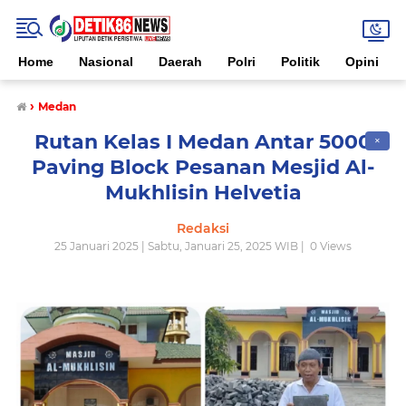
Home
Nasional
Daerah
Polri
Politik
Opini
›
Medan
Rutan Kelas I Medan Antar 5000
✕
Paving Block Pesanan Mesjid Al-
Mukhlisin Helvetia
Redaksi
25 Januari 2025 | Sabtu, Januari 25, 2025 WIB |
0
Views