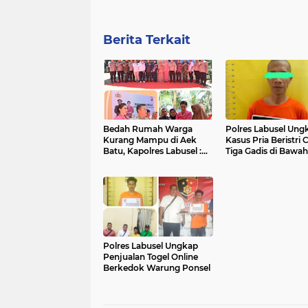
Berita Terkait
Bedah Rumah Warga
Polres Labusel Ung
Kurang Mampu di Aek
Kasus Pria Beristri 
Batu, Kapolres Labusel :
Tiga Gadis di Bawah
Simbol Kepedulian Kita
Umur, Satu Korban
Semua
Polres Labusel Ungkap
Penjualan Togel Online
Berkedok Warung Ponsel