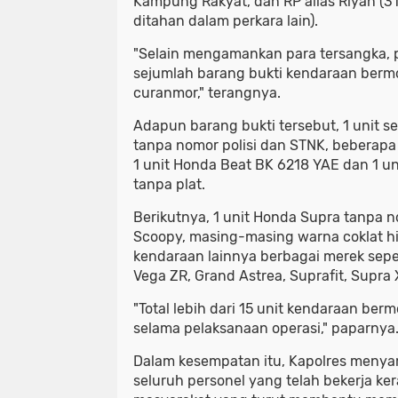
Kampung Rakyat, dan RP alias Riyan (31),
ditahan dalam perkara lain).
"Selain mengamankan para tersangka, 
sejumlah barang bukti kendaraan bermo
curanmor," terangnya.
Adapun barang bukti tersebut, 1 unit s
tanpa nomor polisi dan STNK, beberapa
1 unit Honda Beat BK 6218 YAE dan 1 u
tanpa plat.
Berikutnya, 1 unit Honda Supra tanpa no
Scoopy, masing-masing warna coklat hi
kendaraan lainnya berbagai merek seper
Vega ZR, Grand Astrea, Suprafit, Supra 
"Total lebih dari 15 unit kendaraan ber
selama pelaksanaan operasi," paparnya
Dalam kesempatan itu, Kapolres menya
seluruh personel yang telah bekerja ke