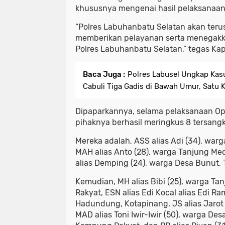
khususnya mengenai hasil pelaksanaan 
“Polres Labuhanbatu Selatan akan teru
memberikan pelayanan serta menegakk
Polres Labuhanbatu Selatan,” tegas Kap
Baca Juga :
Polres Labusel Ungkap Kasu
Cabuli Tiga Gadis di Bawah Umur, Satu 
Dipaparkannya, selama pelaksanaan Ope
pihaknya berhasil meringkus 8 tersang
Mereka adalah, ASS alias Adi (34), war
MAH alias Anto (28), warga Tanjung M
alias Demping (24), warga Desa Bunut,
Kemudian, MH alias Bibi (25), warga T
Rakyat, ESN alias Edi Kocal alias Edi R
Hadundung, Kotapinang, JS alias Jarot 
MAD alias Toni Iwir-Iwir (50), warga De