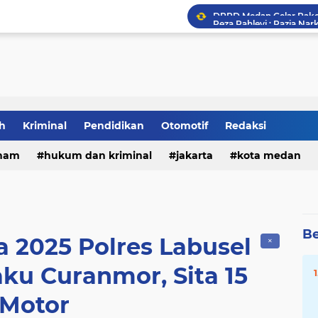
h
Kriminal
Pendidikan
Otomotif
Redaksi
Tia Ayu Soroti Minimny
ham
hukum dan kriminal
jakarta
kota medan
DPRD Medan Gelar Raker
Be
a 2025 Polres Labusel
✕
ku Curanmor, Sita 15
Motor