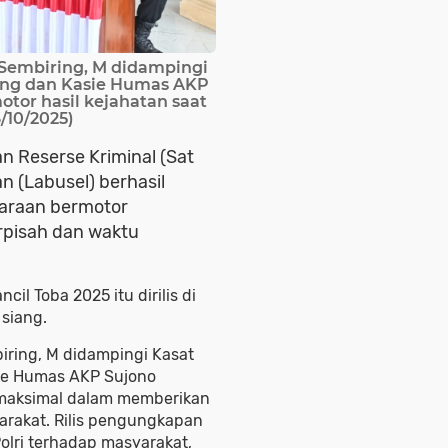
 Sembiring, M didampingi
ing dan Kasie Humas AKP
tor hasil kejahatan saat
6/10/2025)
an Reserse Kriminal (Sat
n (Labusel) berhasil
daraan bermotor
rpisah dan waktu
il Toba 2025 itu dirilis di
) siang.
iring, M didampingi Kasat
ie Humas AKP Sujono
maksimal dalam memberikan
rakat. Rilis pengungkapan
Polri terhadap masyarakat,