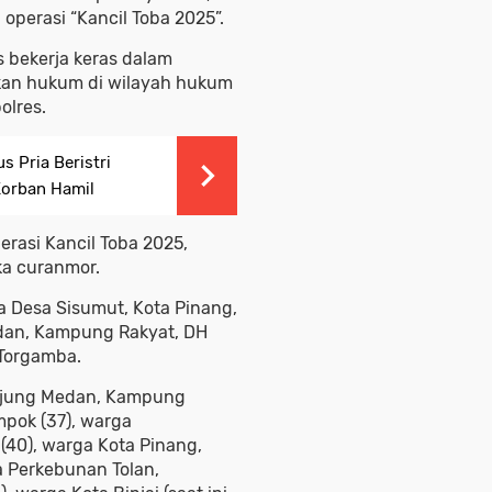
operasi “Kancil Toba 2025”.
s bekerja keras dalam
an hukum di wilayah hukum
olres.
s Pria Beristri
Korban Hamil
rasi Kancil Toba 2025,
ka curanmor.
ga Desa Sisumut, Kota Pinang,
edan, Kampung Rakyat, DH
 Torgamba.
anjung Medan, Kampung
ampok (37), warga
(40), warga Kota Pinang,
sa Perkebunan Tolan,