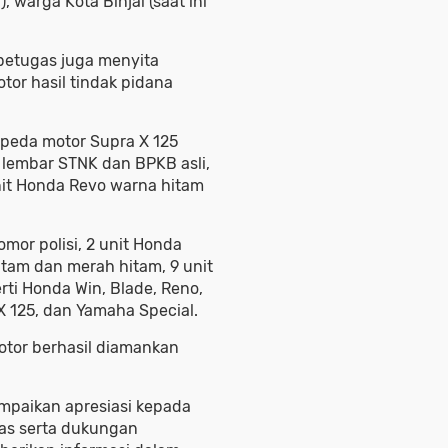
 warga Kota Binjai (saat ini
petugas juga menyita
tor hasil tindak pidana
epeda motor Supra X 125
 lembar STNK dan BPKB asli,
nit Honda Revo warna hitam
mor polisi, 2 unit Honda
tam dan merah hitam, 9 unit
ti Honda Win, Blade, Reno,
X 125, dan Yamaha Special.
motor berhasil diamankan
.
mpaikan apresiasi kepada
ras serta dukungan