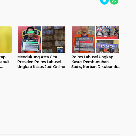
kap
Mendukung Asta Cita
Polres Labusel Ungkap
Cabuli
Presiden Polres Labusel
Kasus Pembunuhan
Ungkap Kasus Judi Online
Sadis, Korban Dikubur di
 Hamil
Kebun Sawit