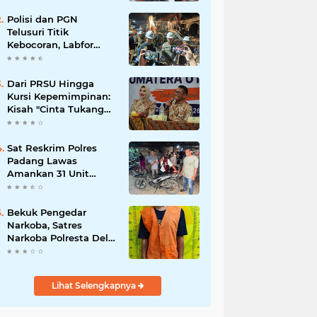
Polisi dan PGN
Telusuri Titik
Kebocoran, Labfor
Pastikan Ledakan
Grand Polonia Dipicu
Akumulasi Gas
Dari PRSU Hingga
Kursi Kepemimpinan:
Kisah "Cinta Tukang
Parkir"
Sat Reskrim Polres
Padang Lawas
Amankan 31 Unit
Sepeda Motor Diduga
Hasil Kejahatan dari
Rumah Warga di Pasar
Bekuk Pengedar
Latong
Narkoba, Satres
Narkoba Polresta Deli
Serdang amankan
Barang Bukti
Lihat Selengkapnya