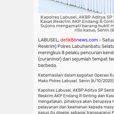
Kapolres Labusel, AKBP Aditya SP
Kasat Reskrim AKP Endang R Gint
Sujono mengamati barang bukti mo
rilis kasus, Senin (
LABUSEL,
detik86
news.com
- Satu
Reskrim) Polres Labuhanbatu Selata
meringkus 8 pelaku pencurian ken
(curanmor) dari sejumlah tempat te
berbeda.
Keberhasilan dalam kegiatan Operasi Kanc
Mako Polres Labusel, Senin (6/10/2025
Kapolres Labusel, AKBP Aditya SP Semb
Reskrim AKP Endang R Ginting dan Kas
mengatakan, pihaknya akan berupaya 
pelayanan dan keamanan kepada masya
kasus itu digelar sebagai transparansi 