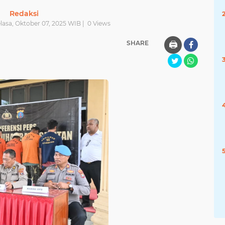
Redaksi
lasa, Oktober 07, 2025 WIB |
0
Views
SHARE
🖨️