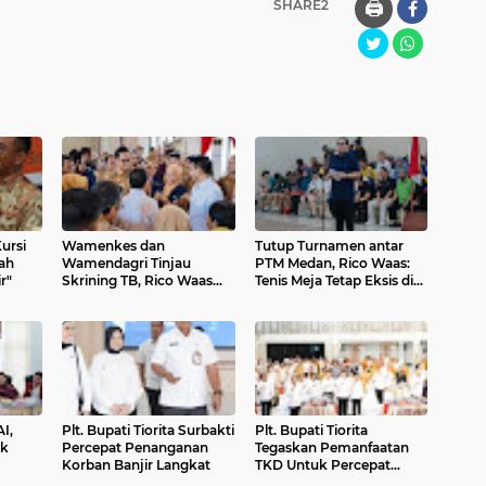
SHARE2
🖨️
ursi
Wamenkes dan
Tutup Turnamen antar
ah
Wamendagri Tinjau
PTM Medan, Rico Waas:
r"
Skrining TB, Rico Waas
Tenis Meja Tetap Eksis di
Tegaskan Komitmen
Tengah Tren Olahraga
Pemko Medan Percepat
Baru
Penanggulangan TB
AI,
Plt. Bupati Tiorita Surbakti
Plt. Bupati Tiorita
ak
Percepat Penanganan
Tegaskan Pemanfaatan
Korban Banjir Langkat
TKD Untuk Percepat
asan
Pemulihan Langkat