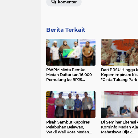
komentar
Berita Terkait
PWPM Minta Pemko
Dari PRSU Hingga K
Medan Daftarkan 16.000
Kepemimpinan: Kis
Pemulung ke BPJS
"Cinta Tukang Parki
Ketenagakerjaan
Pisah Sambut Kapolres
Di Seminar Literasi 
Pelabuhan Belawan,
Kominfo Medan Aj
Wakil Wali Kota Medan
Mahasiswa Bijak
Ajak Kapolres Baru
Manfaatkan Kecerd