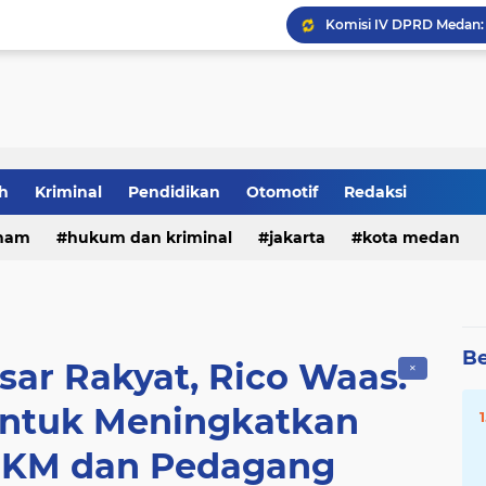
Tia Ayu Soroti Minimny
DPRD Medan Gelar Raker
h
Kriminal
Pendidikan
Otomotif
Redaksi
ham
hukum dan kriminal
jakarta
kota medan
Be
sar Rakyat, Rico Waas:
✕
tuk Meningkatkan
KM dan Pedagang