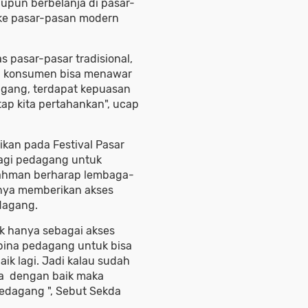
aupun berbelanja di pasar-
i ke pasar-pasan modern
s pasar-pasar tradisional,
si konsumen bisa menawar
agang, terdapat kepuasan
etap kita pertahankan", ucap
an pada Festival Pasar
 bagi pedagang untuk
ahman berharap lembaga-
nya memberikan akses
dagang.
k hanya sebagai akses
bina pedagang untuk bisa
ik lagi. Jadi kalau sudah
la dengan baik maka
pedagang ", Sebut Sekda