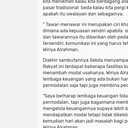
kita menikmati kalau kita berdagang at
pasar tradisional beda kalau kita perg
apakah itu swalayan dan sebagainya.
" Tawar-menawar ini merupakan ciri kha
dimana ada kepuasan sendiri apabila 
dan tawarannya itu diberikan oleh ped
tersendiri. komunikasi ini yang harus t
Wiriya Alrahman.
Diakhir sambutannya Sekda menyampaik
Rakyat ini terdapat beberapa fasilitas
menambah modal usahanya. Wiriya Alr
lembaga keuangan yang ada bukan ha
permodalan saja tapi juga membina pe
"Saya berharap lembaga keuangan tida
permodalan, tapi juga bagaimana mem
mengelola keuangannya supaya lebih ba
mendapatkan modal tetapi tidak dikelo
kemudian hari akan jadi masalah bagi 
Wiriya Alrahman.