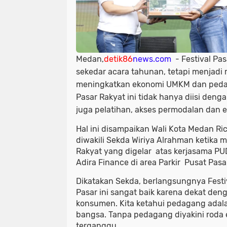
Medan,
detik86
news.com
- Festival Pa
sekedar acara tahunan, tetapi menjad
meningkatkan ekonomi UMKM dan pedaga
Pasar Rakyat ini tidak hanya diisi den
juga pelatihan, akses permodalan dan 
Hal ini disampaikan Wali Kota Medan Ri
diwakili Sekda Wiriya Alrahman ketika 
Rakyat yang digelar atas kerjasama P
Adira Finance di area Parkir Pusat Pasar
Dikatakan Sekda, berlangsungnya Festiv
Pasar ini sangat baik karena dekat de
konsumen. Kita ketahui pedagang adal
bangsa. Tanpa pedagang diyakini roda 
terganggu.