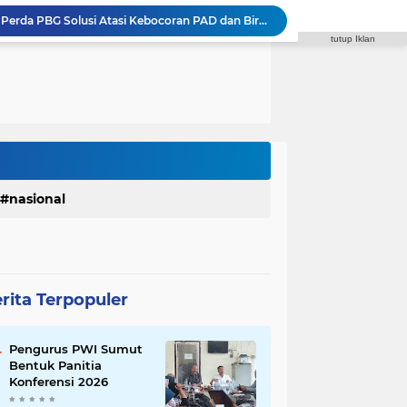
Komisi IV DPRD Medan: Perda PBG Solusi Atasi Kebocoran PAD dan Birokrasi
Zulkarnaen Pertanyakan Syarat Penerima PKH Medan Makmur, Minta Cakupan Diperluas hingga Desil 6
tutup Iklan
a Fasilitas di SMPN 39 Medan,Minta Pemko Benahi
 di Sibolangit, Susun Program Kerja 2027
Reza Pahlevi : Razia Narkoba di THM Perlu Dilakukan di Seluruh Tempat Hiburan
Faisal Arbie : Rico Waas Janji Tindaklanjuti Aspirasi Warga Via WA Anggota DPRD
Syaiful Ramadhan Minta Pemko Medan Hentikan Penggusuran PKL dan Sediakan Solusi
Godfried Minta Bapenda Medan Kembalikan Kelebihan PBB dan Bayar Denda kepada Wajib Pajak
Polrestabes Medan Terima Audiensi DPC Angkatan Muda Sisingamangaraja XII, Perkuat Sinergitas Jaga Kamtibmas
nasional
Polda Sumut Bongkar Sindikat Scamming Internasional di Apartemen Medan, Korban Rugi Rp6,7 Miliar
rita Terpopuler
Pengurus PWI Sumut
Bentuk Panitia
Konferensi 2026