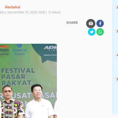
Redaksi
abtu, November 15, 2025 WIB |
0
Views
SHARE
🖨️