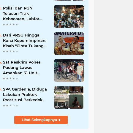
Polisi dan PGN
Telusuri Titik
Kebocoran, Labfor
Pastikan Ledakan
Grand Polonia Dipicu
Akumulasi Gas
Dari PRSU Hingga
Kursi Kepemimpinan:
Kisah "Cinta Tukang
Parkir"
Sat Reskrim Polres
Padang Lawas
Amankan 31 Unit
Sepeda Motor Diduga
Hasil Kejahatan dari
Rumah Warga di Pasar
SPA Gardenia, Diduga
Latong
Lakukan Praktek
Prostitusi Berkedok
Pijat Reflexy
Lihat Selengkapnya