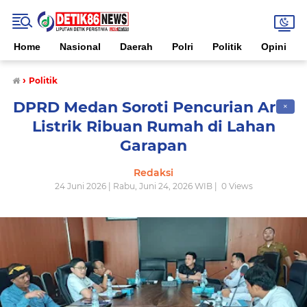
Home
Nasional
Daerah
Polri
Politik
Opini
›
Politik
DPRD Medan Soroti Pencurian Arus
✕
Listrik Ribuan Rumah di Lahan
Garapan
Redaksi
24 Juni 2026 | Rabu, Juni 24, 2026 WIB |
0
Views